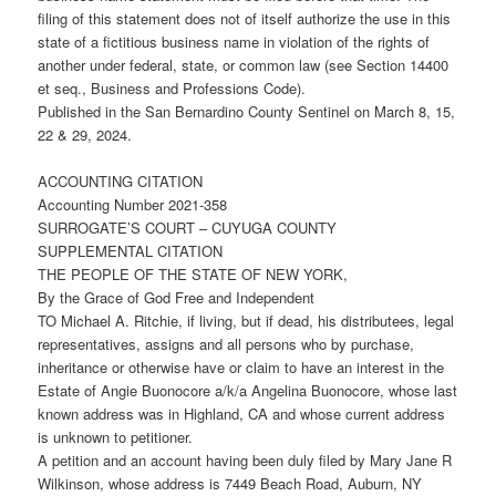
filing of this statement does not of itself authorize the use in this
state of a fictitious business name in violation of the rights of
another under federal, state, or common law (see Section 14400
et seq., Business and Professions Code).
Published in the San Bernardino County Sentinel on March 8, 15,
22 & 29, 2024.
ACCOUNTING CITATION
Accounting Number 2021-358
SURROGATE’S COURT – CUYUGA COUNTY
SUPPLEMENTAL CITATION
THE PEOPLE OF THE STATE OF NEW YORK,
By the Grace of God Free and Independent
TO Michael A. Ritchie, if living, but if dead, his distributees, legal
representatives, assigns and all persons who by purchase,
inheritance or otherwise have or claim to have an interest in the
Estate of Angie Buonocore a/k/a Angelina Buonocore, whose last
known address was in Highland, CA and whose current address
is unknown to petitioner.
A petition and an account having been duly filed by Mary Jane R
Wilkinson, whose address is 7449 Beach Road, Auburn, NY