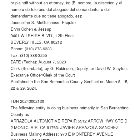
or plaintiff without an attorney, is: (El nombre, la direccion y el
numero de telefono del abogado del demandante, o del
demendante que no tiene abogado, es):
Jacqueline S. McGuinness, Esquire
Ervin Cohen & Jessup
9401 WILSHIRE BLVD., 12th Floor
BEVERLY HILLS, CA 90212
Phone: (310) 273-6323
Fax: (310) 888-3255
DATE (Fecha): August 7, 2023
Clerk (Secretario), by G. Robinson, Deputy for David W. Slayton,
Executive Officer/Clerk of the Court
Published in the San Bernardino County Sentinel on March 8, 15,
22 & 29, 2024.
FBN 20240002120
The following entity is doing business primarily in San Bernardino
County as
ARRAZOLA AUTOMOTIVE REPAIR 5512 ARROW HWY STE D
2 MONTCLAIR, CA 91763: JAVIER ARRAZOLA SANCHEZ
Business Mailing Address: 970 E MONTEREY AVENUE