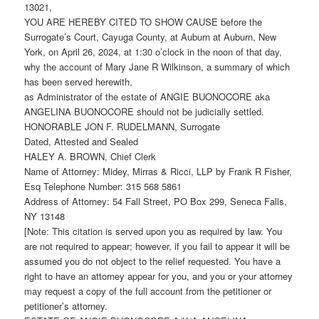
13021,
YOU ARE HEREBY CITED TO SHOW CAUSE before the
Surrogate’s Court, Cayuga County, at Auburn at Auburn, New
York, on April 26, 2024, at 1:30 o’clock in the noon of that day,
why the account of Mary Jane R Wilkinson, a summary of which
has been served herewith,
as Administrator of the estate of ANGIE BUONOCORE aka
ANGELINA BUONOCORE should not be judicially settled.
HONORABLE JON F. RUDELMANN, Surrogate
Dated, Attested and Sealed
HALEY A. BROWN, Chief Clerk
Name of Attorney: Midey, Mirras & Ricci, LLP by Frank R Fisher,
Esq Telephone Number: 315 568 5861
Address of Attorney: 54 Fall Street, PO Box 299, Seneca Falls,
NY 13148
[Note: This citation is served upon you as required by law. You
are not required to appear; however, if you fail to appear it will be
assumed you do not object to the relief requested. You have a
right to have an attorney appear for you, and you or your attorney
may request a copy of the full account from the petitioner or
petitioner’s attorney.