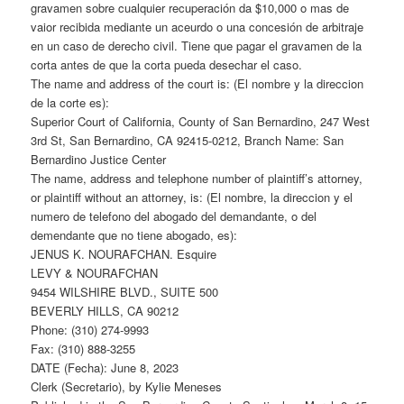
gravamen sobre cualquier recuperación da $10,000 o mas de
vaior recibida mediante un aceurdo o una concesión de arbitraje
en un caso de derecho civil. Tiene que pagar el gravamen de la
corta antes de que la corta pueda desechar el caso.
The name and address of the court is: (El nombre y la direccion
de la corte es):
Superior Court of California, County of San Bernardino, 247 West
3rd St, San Bernardino, CA 92415-0212, Branch Name: San
Bernardino Justice Center
The name, address and telephone number of plaintiff’s attorney,
or plaintiff without an attorney, is: (El nombre, la direccion y el
numero de telefono del abogado del demandante, o del
demendante que no tiene abogado, es):
JENUS K. NOURAFCHAN. Esquire
LEVY & NOURAFCHAN
9454 WILSHIRE BLVD., SUITE 500
BEVERLY HILLS, CA 90212
Phone: (310) 274-9993
Fax: (310) 888-3255
DATE (Fecha): June 8, 2023
Clerk (Secretario), by Kylie Meneses