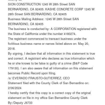
SION CONSTRUCTION 1245 W 28th Street SAN
BERNARDINO, CA 92405: KASHE CONCRETE CORP 1245 W
28th Street SAN BERNARDINO, CA 92405
Business Mailing Address: 1245 W 28th Street SAN
BERNARDINO, CA 92405
The business is conducted by: A CORPORATION registered with
the State of Califfornia under the number 4180274.
The registrant commenced to transact business under the
fictitious business name or names listed above on: May 20,
2018.
By signing, I declare that all information in this statement is true
and correct. A registrant who declares as true information which
he or she knows to be false is guilty of a crime (B&P Code
179130). I am also aware that all information on this statement
becomes Public Record upon filing.
/s/ EVERADO FRAUSTO-GUTIERREZ, CEO
Statement filed with the County Clerk of San Bernardino on:
2/06/2024
I hereby certify that this copy is a correct copy of the original
statement on file in my office San Bernardino County Clerk
By:/Deputy J6733