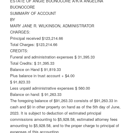
ESTATE OF ANGIE BUONOCORE A/K/A ANGELINA
BUONOCORE
SUMMARY OF ACCOUNT
BY
MARY JANE R. WILKINSON, ADMINISTRATOR
CHARGES:
Principal received $123,214.66
Total Charges: $123,214.66
CREDITS:
Funeral and administration expenses $ 31,395.33
Total Credits: $ 31,395.33
Balance on Hand $ 91,819.33
Plus balance in trust account + $4.00
$ 91,823.33
Less unpaid administrative expenses $ 560.00
Balance on hand: $ 91,263.33
The foregoing balance of $91,263.33 consists of $91,263.33 in
cash and $0 in other property on hand as of the 5th day of June,
2023. It is subject to deduction of estimated principal
commissions amounting to $5,928.58, estimated attorney fees
amounting to $5,928.58, and to the proper charge to principal of
expenses of this accounting.