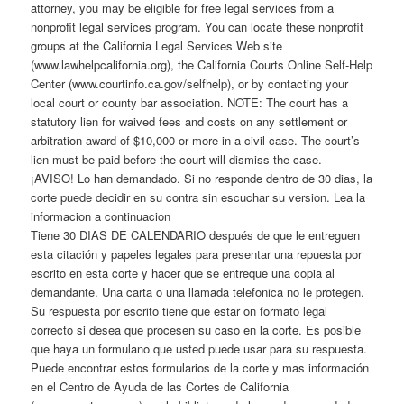
attorney, you may be eligible for free legal services from a
nonprofit legal services program. You can locate these nonprofit
groups at the California Legal Services Web site
(www.lawhelpcalifornia.org), the California Courts Online Self-Help
Center (www.courtinfo.ca.gov/selfhelp), or by contacting your
local court or county bar association. NOTE: The court has a
statutory lien for waived fees and costs on any settlement or
arbitration award of $10,000 or more in a civil case. The court’s
lien must be paid before the court will dismiss the case.
¡AVISO! Lo han demandado. Si no responde dentro de 30 dias, la
corte puede decidir en su contra sin escuchar su version. Lea la
informacion a continuacion
Tiene 30 DIAS DE CALENDARIO después de que le entreguen
esta citación y papeles legales para presentar una repuesta por
escrito en esta corte y hacer que se entreque una copia al
demandante. Una carta o una llamada telefonica no le protegen.
Su respuesta por escrito tiene que estar on formato legal
correcto si desea que procesen su caso en la corte. Es posible
que haya un formulano que usted puede usar para su respuesta.
Puede encontrar estos formularios de la corte y mas información
en el Centro de Ayuda de las Cortes de California