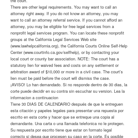
the court.
There are other legal requirements. You may want to call an
attorney right away. If you do not know an attorney, you may
want to call an attorney referral service. If you cannot afford an
attorney, you may be eligible for free legal services from a
nonprofit legal services program. You can locate these nonprofit
groups at the California Legal Services Web site
(www.lawhelpcalifornia.org), the California Courts Online Self-Help
Center (www.courtinfo.ca.gov/selfhelp), or by contacting your
local court or county bar association. NOTE: The court has a
statutory lien for waived fees and costs on any settlement or
arbitration award of $10,000 or more in a civil case. The court’s
lien must be paid before the court will dismiss the case.
¡AVISO! Lo han demandado. Si no responde dentro de 30 dias, la
corte puede decidir en su contra sin escuchar su version. Lea la
informacion a continuacion
Tiene 30 DIAS DE CALENDARIO después de que le entreguen
esta citación y papeles legales para presentar una repuesta por
escrito en esta corte y hacer que se entreque una copia al
demandante. Una carta o una llamada telefonica no le protegen.
Su respuesta por escrito tiene que estar on formato legal
correcto si desea que procesen su caso en la corte. Es posible