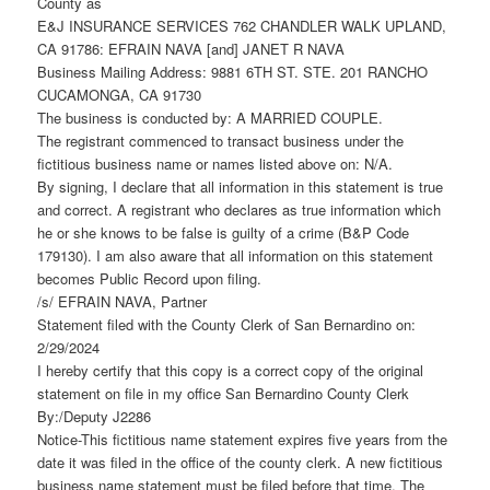
County as
E&J INSURANCE SERVICES 762 CHANDLER WALK UPLAND,
CA 91786: EFRAIN NAVA [and] JANET R NAVA
Business Mailing Address: 9881 6TH ST. STE. 201 RANCHO
CUCAMONGA, CA 91730
The business is conducted by: A MARRIED COUPLE.
The registrant commenced to transact business under the
fictitious business name or names listed above on: N/A.
By signing, I declare that all information in this statement is true
and correct. A registrant who declares as true information which
he or she knows to be false is guilty of a crime (B&P Code
179130). I am also aware that all information on this statement
becomes Public Record upon filing.
/s/ EFRAIN NAVA, Partner
Statement filed with the County Clerk of San Bernardino on:
2/29/2024
I hereby certify that this copy is a correct copy of the original
statement on file in my office San Bernardino County Clerk
By:/Deputy J2286
Notice-This fictitious name statement expires five years from the
date it was filed in the office of the county clerk. A new fictitious
business name statement must be filed before that time. The