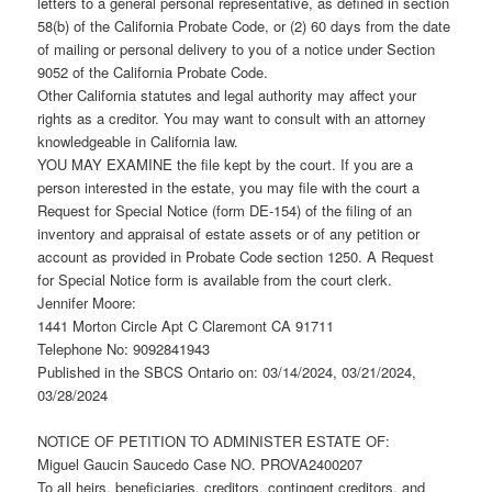
letters to a general personal representative, as defined in section
58(b) of the California Probate Code, or (2) 60 days from the date
of mailing or personal delivery to you of a notice under Section
9052 of the California Probate Code.
Other California statutes and legal authority may affect your
rights as a creditor. You may want to consult with an attorney
knowledgeable in California law.
YOU MAY EXAMINE the file kept by the court. If you are a
person interested in the estate, you may file with the court a
Request for Special Notice (form DE-154) of the filing of an
inventory and appraisal of estate assets or of any petition or
account as provided in Probate Code section 1250. A Request
for Special Notice form is available from the court clerk.
Jennifer Moore:
1441 Morton Circle Apt C Claremont CA 91711
Telephone No: 9092841943
Published in the SBCS Ontario on: 03/14/2024, 03/21/2024,
03/28/2024
NOTICE OF PETITION TO ADMINISTER ESTATE OF:
Miguel Gaucin Saucedo Case NO. PROVA2400207
To all heirs, beneficiaries, creditors, contingent creditors, and