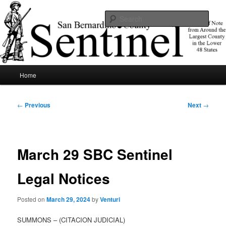
Skip
News of note from around the largest county in the lower 48 states.
to
Sear
primary
content
SBCSentinel
Main
Home
menu
Post
←
Previous
Next
→
navigation
March 29 SBC Sentinel
Legal Notices
Posted on
March 29, 2024
by
Venturi
SUMMONS – (CITACION JUDICIAL)