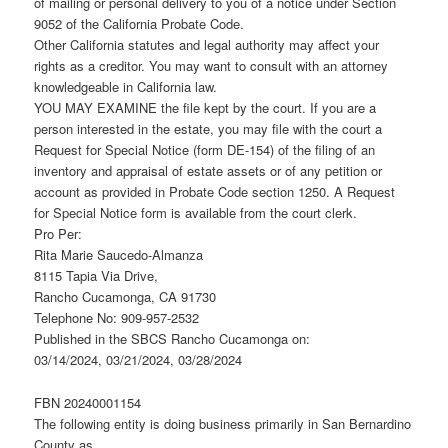
of mailing or personal delivery to you of a notice under Section
9052 of the California Probate Code.
Other California statutes and legal authority may affect your
rights as a creditor. You may want to consult with an attorney
knowledgeable in California law.
YOU MAY EXAMINE the file kept by the court. If you are a
person interested in the estate, you may file with the court a
Request for Special Notice (form DE-154) of the filing of an
inventory and appraisal of estate assets or of any petition or
account as provided in Probate Code section 1250. A Request
for Special Notice form is available from the court clerk.
Pro Per:
Rita Marie Saucedo-Almanza
8115 Tapia Via Drive,
Rancho Cucamonga, CA 91730
Telephone No: 909-957-2532
Published in the SBCS Rancho Cucamonga on:
03/14/2024, 03/21/2024, 03/28/2024
FBN 20240001154
The following entity is doing business primarily in San Bernardino
County as