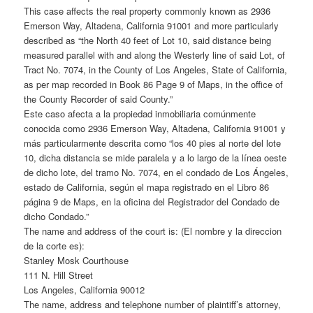
This case affects the real property commonly known as 2936
Emerson Way, Altadena, California 91001 and more particularly
described as “the North 40 feet of Lot 10, said distance being
measured parallel with and along the Westerly line of said Lot, of
Tract No. 7074, in the County of Los Angeles, State of California,
as per map recorded in Book 86 Page 9 of Maps, in the office of
the County Recorder of said County.”
Este caso afecta a la propiedad inmobiliaria comúnmente
conocida como 2936 Emerson Way, Altadena, California 91001 y
más particularmente descrita como “los 40 pies al norte del lote
10, dicha distancia se mide paralela y a lo largo de la línea oeste
de dicho lote, del tramo No. 7074, en el condado de Los Ángeles,
estado de California, según el mapa registrado en el Libro 86
página 9 de Maps, en la oficina del Registrador del Condado de
dicho Condado.”
The name and address of the court is: (El nombre y la direccion
de la corte es):
Stanley Mosk Courthouse
111 N. Hill Street
Los Angeles, California 90012
The name, address and telephone number of plaintiff’s attorney,