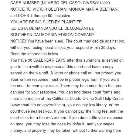
CASE NUMBER (NUMERO DEL CASO) CIVSB2313029
NOTICE TO VICTOR BELTRAN; MONICA MARIA BELTRAN;
and DOES 1 through 50, inclusive
YOU ARE BEING SUED BY PLAINTIFF:
(LO ESTA DEMANDANDO EL DEMANDANTE):
SOUTHERN CALIFORNIA EDISON COMPANY
NOTICE! You have been sued. The court may decide against you
without your being heard unless you respond within 30 days.
Read the information below.
You have 30 CALENDAR DAYS after this summons is served on
you to file a written response at this court and have a copy
served on the plaintiff. A letter or phone call will not protect you.
Your written response must be in proper legal form if you want
the court to hear your case. There may be a court form that you
can use for your response. You can find these court forms and
more information at the California Courts Online Self-Help Center
(www.courtinfo.ca.gov/selfhelp), your county law library, or the
courthouse nearest you. If you cannot pay the filing fee, ask the
court clerk for a fee waiver form. If you do not file your response
on time, you may lose the case by default, and your wages,
money, and property may be taken without further warning from