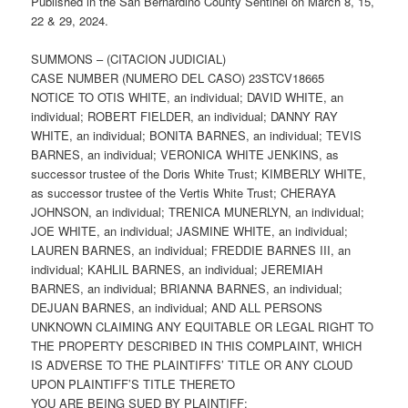
Published in the San Bernardino County Sentinel on March 8, 15,
22 & 29, 2024.
SUMMONS – (CITACION JUDICIAL)
CASE NUMBER (NUMERO DEL CASO) 23STCV18665
NOTICE TO OTIS WHITE, an individual; DAVID WHITE, an
individual; ROBERT FIELDER, an individual; DANNY RAY
WHITE, an individual; BONITA BARNES, an individual; TEVIS
BARNES, an individual; VERONICA WHITE JENKINS, as
successor trustee of the Doris White Trust; KIMBERLY WHITE,
as successor trustee of the Vertis White Trust; CHERAYA
JOHNSON, an individual; TRENICA MUNERLYN, an individual;
JOE WHITE, an individual; JASMINE WHITE, an individual;
LAUREN BARNES, an individual; FREDDIE BARNES III, an
individual; KAHLIL BARNES, an individual; JEREMIAH
BARNES, an individual; BRIANNA BARNES, an individual;
DEJUAN BARNES, an individual; AND ALL PERSONS
UNKNOWN CLAIMING ANY EQUITABLE OR LEGAL RIGHT TO
THE PROPERTY DESCRIBED IN THIS COMPLAINT, WHICH
IS ADVERSE TO THE PLAINTIFFS’ TITLE OR ANY CLOUD
UPON PLAINTIFF’S TITLE THERETO
YOU ARE BEING SUED BY PLAINTIFF: