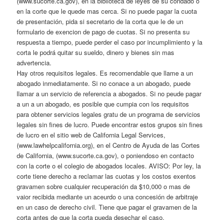
(www.sucorte.ca.gov), en la biblioteca de leyes de su condado o
en la corte que le quede mas cerca. Si no puede pagar la cuota
de presentación, pida si secretario de la corta que le de un
formulario de exencion de pago de cuotas. Si no presenta su
respuesta a tiempo, puede perder el caso por incumplimiento y la
corta le podrá quitar su sueldo, dinero y bienes sin mas
advertencia.
Hay otros requisitos legales. Es recomendable que llame a un
abogado inmediatamente. Si no conace a un abogado, puede
llamar a un servicio de referencia a abogados. Si no peude pagar
a un a un abogado, es posible que cumpia con los requisitos
para obtener servicios legales gratu de un programa de servicios
legales sin fines de lucro. Puede encontrar estos grupos sin fines
de lucro en el sitio web de California Legal Services,
(www.lawhelpcalifornia.org), en el Centro de Ayuda de las Cortes
de California, (www.sucorte.ca.gov), o poniendoso en contacto
con la corte o el colegio de abogados locales. AVISO: Por ley, la
corte tiene derecho a reclamar las cuotas y los costos exentos
gravamen sobre cualquier recuperación da $10,000 o mas de
vaior recibida mediante un aceurdo o una concesión de arbitraje
en un caso de derecho civil. Tiene que pagar el gravamen de la
corta antes de que la corta pueda desechar el caso.