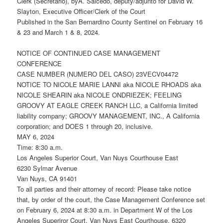
Clerk (Secretario), byA. Salcedo, deputy/adjunto for David W.
Slayton, Executive Officer/Clerk of the Court
Published in the San Bernardino County Sentinel on February 16
& 23 and March 1 & 8, 2024.
NOTICE OF CONTINUED CASE MANAGEMENT
CONFERENCE
CASE NUMBER (NUMERO DEL CASO) 23VECV04472
NOTICE TO NICOLE MARIE LANNI aka NICOLE RHOADS aka
NICOLE SHEARIN aka NICOLE ONDRIEZEK; FEELING
GROOVY AT EAGLE CREEK RANCH LLC, a California limited
liability company; GROOVY MANAGEMENT, INC., A California
corporation; and DOES 1 through 20, inclusive.
MAY 6, 2024
Time: 8:30 a.m.
Los Angeles Superior Court, Van Nuys Courthouse East
6230 Sylmar Avenue
Van Nuys, CA 91401
To all parties and their attorney of record: Please take notice
that, by order of the court, the Case Management Conference set
on February 6, 2024 at 8:30 a.m. in Department W of the Los
Angeles Superiror Court, Van Nuys East Courthouse, 6320