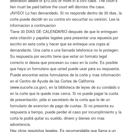
arbitration award of $10,000 or more in a civil case. The court’s
lien must be paid before the court will dismiss the case.
¡AVISO! Lo han demandado. Si no responde dentro de 30 dias, la
corte puede decidir en su contra sin escuchar su version. Lea la
informacion a continuacion
Tiene 30 DIAS DE CALENDARIO después de que le entreguen
esta citación y papeles legales para presentar una repuesta por
escrito en esta corte y hacer que se entreque una copia al
demandante. Una carta o una llamada telefonica no le protegen.
Su respuesta por escrito tiene que estar on formato legal
correcto si desea que procesen su caso en la corte. Es posible
que haya un formulano que usted puede usar para su respuesta.
Puede encontrar estos formularios de la corte y mas información
en el Centro de Ayuda de las Cortes de California
(www.sucorte.ca.gov), en la biblioteca de leyes de su condado o
en la corte que le quede mas cerca. Si no puede pagar la cuota
de presentación, pida si secretario de la corta que le de un
formulario de exencion de pago de cuotas. Si no presenta su
respuesta a tiempo, puede perder el caso por incumplimiento y la
corta le podrá quitar su sueldo, dinero y bienes sin mas
advertencia.
Hay otros requisitos legales. Es recomendable que llame a un