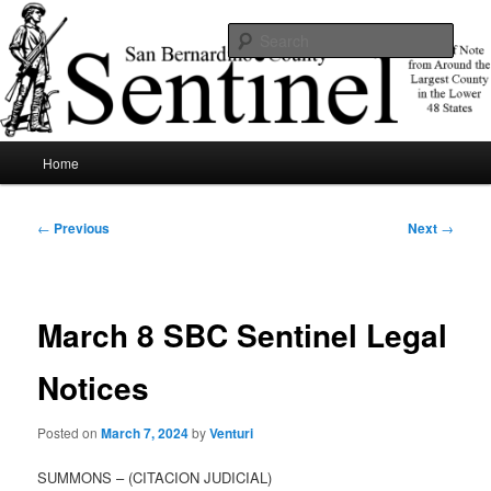
Skip
News of note from around the largest county in the lower 48 states.
to
Sear
primary
content
SBCSentinel
Main
Home
menu
Post
←
Previous
Next
→
navigation
March 8 SBC Sentinel Legal
Notices
Posted on
March 7, 2024
by
Venturi
SUMMONS – (CITACION JUDICIAL)