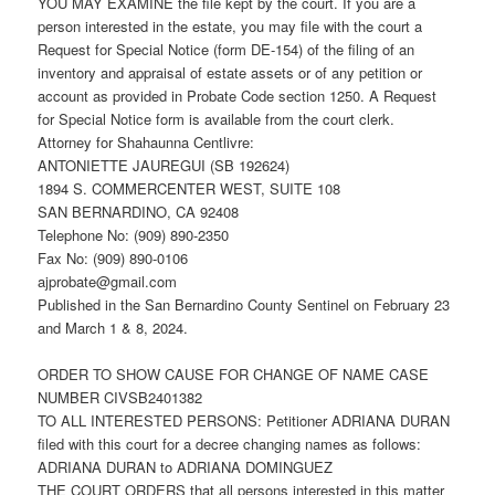
YOU MAY EXAMINE the file kept by the court. If you are a
person interested in the estate, you may file with the court a
Request for Special Notice (form DE-154) of the filing of an
inventory and appraisal of estate assets or of any petition or
account as provided in Probate Code section 1250. A Request
for Special Notice form is available from the court clerk.
Attorney for Shahaunna Centlivre:
ANTONIETTE JAUREGUI (SB 192624)
1894 S. COMMERCENTER WEST, SUITE 108
SAN BERNARDINO, CA 92408
Telephone No: (909) 890-2350
Fax No: (909) 890-0106
ajprobate@gmail.com
Published in the San Bernardino County Sentinel on February 23
and March 1 & 8, 2024.
ORDER TO SHOW CAUSE FOR CHANGE OF NAME CASE
NUMBER CIVSB2401382
TO ALL INTERESTED PERSONS: Petitioner ADRIANA DURAN
filed with this court for a decree changing names as follows:
ADRIANA DURAN to ADRIANA DOMINGUEZ
THE COURT ORDERS that all persons interested in this matter