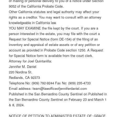
of mailing or personal delivery to you of a notice under Section
9052 of the California Probate Code.
Other California statutes and legal authority may affect your
rights as a creditor. You may want to consult with an attorney
knowledgeable in California law.
YOU MAY EXAMINE the file kept by the court. If you are a
person interested in the estate, you may file with the court a
Request for Special Notice (form DE-154) of the filing of an
inventory and appraisal of estate assets or of any petition or
account as provided in Probate Code section 1250. A Request
for Special Notice form is available from the court clerk.
Attorney for Joel Quintanilla:
Jennifer M. Daniel
220 Nordina St.
Redlands, CA 92373
Telephone No: (909) 792-9244 Fax No: (909) 235-4733
Email address: team@lawofficeofjenniferdaniel.com
Published in the San Bernardino County Sentinel on Published in
the San Bernardino County Sentinel on February 23 and March 1
& 8, 2024.
NOTICE OF PETITION TO ADMINISTER ESTATE OF: GRACE