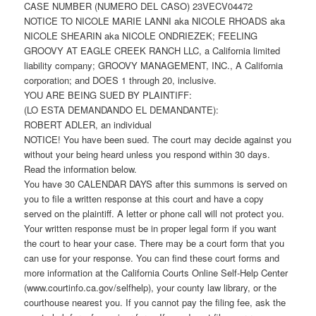
CASE NUMBER (NUMERO DEL CASO) 23VECV04472
NOTICE TO NICOLE MARIE LANNI aka NICOLE RHOADS aka
NICOLE SHEARIN aka NICOLE ONDRIEZEK; FEELING
GROOVY AT EAGLE CREEK RANCH LLC, a California limited
liability company; GROOVY MANAGEMENT, INC., A California
corporation; and DOES 1 through 20, inclusive.
YOU ARE BEING SUED BY PLAINTIFF:
(LO ESTA DEMANDANDO EL DEMANDANTE):
ROBERT ADLER, an individual
NOTICE! You have been sued. The court may decide against you
without your being heard unless you respond within 30 days.
Read the information below.
You have 30 CALENDAR DAYS after this summons is served on
you to file a written response at this court and have a copy
served on the plaintiff. A letter or phone call will not protect you.
Your written response must be in proper legal form if you want
the court to hear your case. There may be a court form that you
can use for your response. You can find these court forms and
more information at the California Courts Online Self-Help Center
(www.courtinfo.ca.gov/selfhelp), your county law library, or the
courthouse nearest you. If you cannot pay the filing fee, ask the