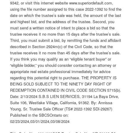
9342, or visit this internet website www.superiordefault.com,
using the file number assigned to this case 2022-1392 to find the
date on which the trustee’s sale was held, the amount of the last
and highest bid, and the address of the trustee. Second, you
must send a written notice of intent to place a bid so that the
trustee receives it no more than 15 days after the trustee’s sale.
Third, you must submit a bid, by remitting the funds and affidavit
described in Section 2924m(c) of the Civil Code, so that the
trustee receives it no more than 45 days after the trustee’s sale.
If you think you may qualify as an “eligible tenant buyer” or
“eligible bidder,” you should consider contacting an attorney or
appropriate real estate professional immediately for advice
regarding this potential right to purchase. THE PROPERTY IS
BEING SOLD SUBJECT TO THE NINETY DAY RIGHT OF
REDEMPTION CONTAINED IN CIVIL CODE SECTION 5715(b).
Date: 2/13/2024 S.B.S LIEN SERVICES, 31194 La Baya Drive,
Suite 106, Westlake Village, California, 91362. By: Annissa
Young, Sr. Trustee Sale Officer (TS# 2022-1392 SDI-29267)
Published in the SBCSOntario on:
02/23/2024,03/01/2024,03/08/2024