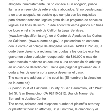
abogado inmediatamente. Si no conace a un abogado, puede
llamar a un servicio de referencia a abogados. Si no peude pagar
a un a un abogado, es posible que cumpia con los requisitos
para obtener servicios legales gratu de un programa de servicios
legales sin fines de lucro. Puede encontrar estos grupos sin fines
de lucro en el sitio web de California Legal Services,
(www.lawhelpcalifornia.org), en el Centro de Ayuda de las Cortes
de California, (www.sucorte.ca.gov), o poniendoso en contacto
con la corte o el colegio de abogados locales. AVISO: Por ley, la
corte tiene derecho a reclamar las cuotas y los costos exentos
gravamen sobre cualquier recuperación da $10,000 o mas de
vaior recibida mediante un aceurdo o una concesión de arbitraje
en un caso de derecho civil. Tiene que pagar el gravamen de la
corta antes de que la corta pueda desechar el caso.
The name and address of the court is: (El nombre y la direccion
de la corte es):
Superior Court of California, County of San Bernardino, 247 West
3rd St, San Bernardino, CA 92415-0212, Branch Name: San
Bernardino Justice Center
The name, address and telephone number of plaintiff’s attorney,
or plaintiff without an attorney, is: (El nombre, la direccion y el