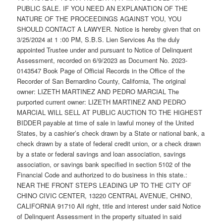
PUBLIC SALE. IF YOU NEED AN EXPLANATION OF THE
NATURE OF THE PROCEEDINGS AGAINST YOU, YOU
SHOULD CONTACT A LAWYER. Notice is hereby given that on
3/25/2024 at 1 :00 PM, S.B.S. Lien Services As the duly
appointed Trustee under and pursuant to Notice of Delinquent
Assessment, recorded on 6/9/2023 as Document No. 2023-
0143547 Book Page of Official Records in the Office of the
Recorder of San Bernardino County, California, The original
owner: LIZETH MARTINEZ AND PEDRO MARCIAL The
purported current owner: LIZETH MARTINEZ AND PEDRO
MARCIAL WILL SELL AT PUBLIC AUCTION TO THE HIGHEST
BIDDER payable at time of sale in lawful money of the United
States, by a cashier’s check drawn by a State or national bank, a
check drawn by a state of federal credit union, or a check drawn
by a state or federal savings and loan association, savings
association, or savings bank specified in section 5102 of the
Financial Code and authorized to do business in this state.:
NEAR THE FRONT STEPS LEADING UP TO THE CITY OF
CHINO CIVIC CENTER, 13220 CENTRAL AVENUE, CHINO,
CALIFORNIA 91710 All right, title and interest under said Notice
of Delinquent Assessment in the property situated in said