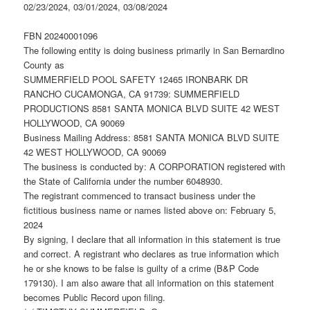
02/23/2024, 03/01/2024, 03/08/2024
FBN 20240001096
The following entity is doing business primarily in San Bernardino
County as
SUMMERFIELD POOL SAFETY 12465 IRONBARK DR
RANCHO CUCAMONGA, CA 91739: SUMMERFIELD
PRODUCTIONS 8581 SANTA MONICA BLVD SUITE 42 WEST
HOLLYWOOD, CA 90069
Business Mailing Address: 8581 SANTA MONICA BLVD SUITE
42 WEST HOLLYWOOD, CA 90069
The business is conducted by: A CORPORATION registered with
the State of California under the number 6048930.
The registrant commenced to transact business under the
fictitious business name or names listed above on: February 5,
2024
By signing, I declare that all information in this statement is true
and correct. A registrant who declares as true information which
he or she knows to be false is guilty of a crime (B&P Code
179130). I am also aware that all information on this statement
becomes Public Record upon filing.