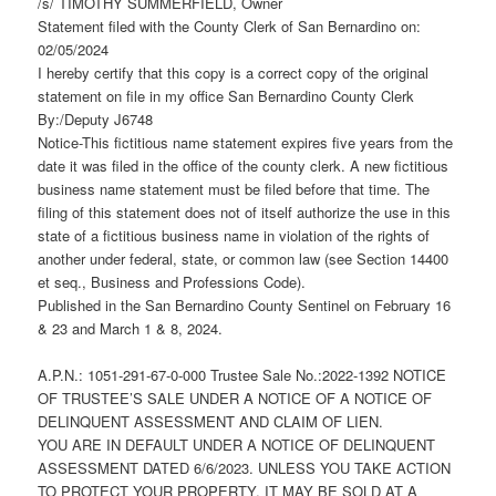
/s/ TIMOTHY SUMMERFIELD, Owner
Statement filed with the County Clerk of San Bernardino on:
02/05/2024
I hereby certify that this copy is a correct copy of the original
statement on file in my office San Bernardino County Clerk
By:/Deputy J6748
Notice-This fictitious name statement expires five years from the
date it was filed in the office of the county clerk. A new fictitious
business name statement must be filed before that time. The
filing of this statement does not of itself authorize the use in this
state of a fictitious business name in violation of the rights of
another under federal, state, or common law (see Section 14400
et seq., Business and Professions Code).
Published in the San Bernardino County Sentinel on February 16
& 23 and March 1 & 8, 2024.
A.P.N.: 1051-291-67-0-000 Trustee Sale No.:2022-1392 NOTICE
OF TRUSTEE’S SALE UNDER A NOTICE OF A NOTICE OF
DELINQUENT ASSESSMENT AND CLAIM OF LIEN.
YOU ARE IN DEFAULT UNDER A NOTICE OF DELINQUENT
ASSESSMENT DATED 6/6/2023. UNLESS YOU TAKE ACTION
TO PROTECT YOUR PROPERTY, IT MAY BE SOLD AT A