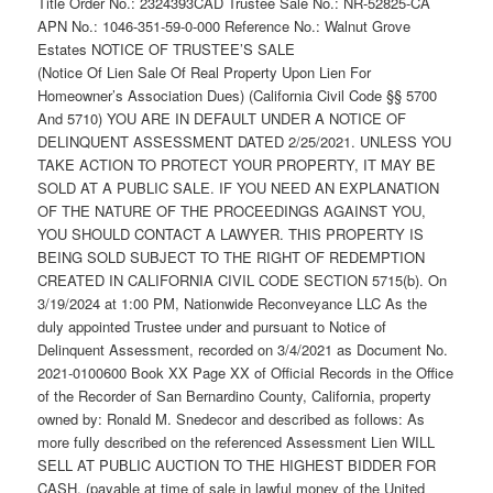
Title Order No.: 2324393CAD Trustee Sale No.: NR-52825-CA
APN No.: 1046-351-59-0-000 Reference No.: Walnut Grove
Estates NOTICE OF TRUSTEE’S SALE
(Notice Of Lien Sale Of Real Property Upon Lien For
Homeowner’s Association Dues) (California Civil Code §§ 5700
And 5710) YOU ARE IN DEFAULT UNDER A NOTICE OF
DELINQUENT ASSESSMENT DATED 2/25/2021. UNLESS YOU
TAKE ACTION TO PROTECT YOUR PROPERTY, IT MAY BE
SOLD AT A PUBLIC SALE. IF YOU NEED AN EXPLANATION
OF THE NATURE OF THE PROCEEDINGS AGAINST YOU,
YOU SHOULD CONTACT A LAWYER. THIS PROPERTY IS
BEING SOLD SUBJECT TO THE RIGHT OF REDEMPTION
CREATED IN CALIFORNIA CIVIL CODE SECTION 5715(b). On
3/19/2024 at 1:00 PM, Nationwide Reconveyance LLC As the
duly appointed Trustee under and pursuant to Notice of
Delinquent Assessment, recorded on 3/4/2021 as Document No.
2021-0100600 Book XX Page XX of Official Records in the Office
of the Recorder of San Bernardino County, California, property
owned by: Ronald M. Snedecor and described as follows: As
more fully described on the referenced Assessment Lien WILL
SELL AT PUBLIC AUCTION TO THE HIGHEST BIDDER FOR
CASH, (payable at time of sale in lawful money of the United