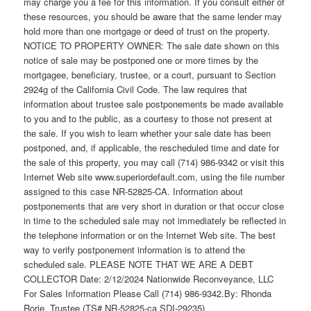
may charge you a fee for this information. If you consult either of
these resources, you should be aware that the same lender may
hold more than one mortgage or deed of trust on the property.
NOTICE TO PROPERTY OWNER: The sale date shown on this
notice of sale may be postponed one or more times by the
mortgagee, beneficiary, trustee, or a court, pursuant to Section
2924g of the California Civil Code. The law requires that
information about trustee sale postponements be made available
to you and to the public, as a courtesy to those not present at
the sale. If you wish to learn whether your sale date has been
postponed, and, if applicable, the rescheduled time and date for
the sale of this property, you may call (714) 986-9342 or visit this
Internet Web site www.superiordefault.com, using the file number
assigned to this case NR-52825-CA. Information about
postponements that are very short in duration or that occur close
in time to the scheduled sale may not immediately be reflected in
the telephone information or on the Internet Web site. The best
way to verify postponement information is to attend the
scheduled sale. PLEASE NOTE THAT WE ARE A DEBT
COLLECTOR Date: 2/12/2024 Nationwide Reconveyance, LLC
For Sales Information Please Call (714) 986-9342.By: Rhonda
Rorie, Trustee (TS# NR-52825-ca SDI-29235)