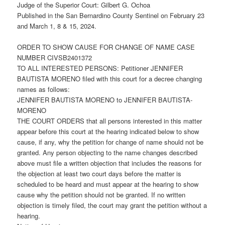
Judge of the Superior Court: Gilbert G. Ochoa
Published in the San Bernardino County Sentinel on February 23
and March 1, 8 & 15, 2024.
ORDER TO SHOW CAUSE FOR CHANGE OF NAME CASE
NUMBER CIVSB2401372
TO ALL INTERESTED PERSONS: Petitioner JENNIFER
BAUTISTA MORENO filed with this court for a decree changing
names as follows:
JENNIFER BAUTISTA MORENO to JENNIFER BAUTISTA-
MORENO
THE COURT ORDERS that all persons interested in this matter
appear before this court at the hearing indicated below to show
cause, if any, why the petition for change of name should not be
granted. Any person objecting to the name changes described
above must file a written objection that includes the reasons for
the objection at least two court days before the matter is
scheduled to be heard and must appear at the hearing to show
cause why the petition should not be granted. If no written
objection is timely filed, the court may grant the petition without a
hearing.