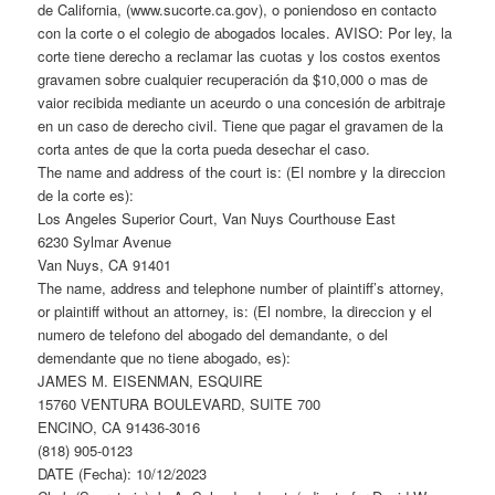
de California, (www.sucorte.ca.gov), o poniendoso en contacto
con la corte o el colegio de abogados locales. AVISO: Por ley, la
corte tiene derecho a reclamar las cuotas y los costos exentos
gravamen sobre cualquier recuperación da $10,000 o mas de
vaior recibida mediante un aceurdo o una concesión de arbitraje
en un caso de derecho civil. Tiene que pagar el gravamen de la
corta antes de que la corta pueda desechar el caso.
The name and address of the court is: (El nombre y la direccion
de la corte es):
Los Angeles Superior Court, Van Nuys Courthouse East
6230 Sylmar Avenue
Van Nuys, CA 91401
The name, address and telephone number of plaintiff’s attorney,
or plaintiff without an attorney, is: (El nombre, la direccion y el
numero de telefono del abogado del demandante, o del
demendante que no tiene abogado, es):
JAMES M. EISENMAN, ESQUIRE
15760 VENTURA BOULEVARD, SUITE 700
ENCINO, CA 91436-3016
(818) 905-0123
DATE (Fecha): 10/12/2023