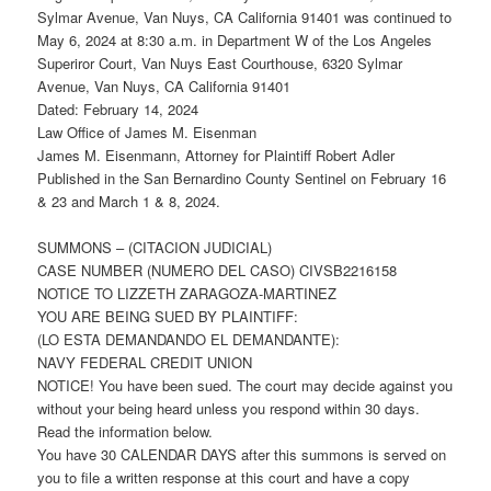
Sylmar Avenue, Van Nuys, CA California 91401 was continued to
May 6, 2024 at 8:30 a.m. in Department W of the Los Angeles
Superiror Court, Van Nuys East Courthouse, 6320 Sylmar
Avenue, Van Nuys, CA California 91401
Dated: February 14, 2024
Law Office of James M. Eisenman
James M. Eisenmann, Attorney for Plaintiff Robert Adler
Published in the San Bernardino County Sentinel on February 16
& 23 and March 1 & 8, 2024.
SUMMONS – (CITACION JUDICIAL)
CASE NUMBER (NUMERO DEL CASO) CIVSB2216158
NOTICE TO LIZZETH ZARAGOZA-MARTINEZ
YOU ARE BEING SUED BY PLAINTIFF:
(LO ESTA DEMANDANDO EL DEMANDANTE):
NAVY FEDERAL CREDIT UNION
NOTICE! You have been sued. The court may decide against you
without your being heard unless you respond within 30 days.
Read the information below.
You have 30 CALENDAR DAYS after this summons is served on
you to file a written response at this court and have a copy