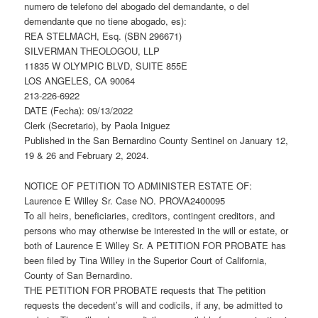
numero de telefono del abogado del demandante, o del
demendante que no tiene abogado, es):
REA STELMACH, Esq. (SBN 296671)
SILVERMAN THEOLOGOU, LLP
11835 W OLYMPIC BLVD, SUITE 855E
LOS ANGELES, CA 90064
213-226-6922
DATE (Fecha): 09/13/2022
Clerk (Secretario), by Paola Iniguez
Published in the San Bernardino County Sentinel on January 12,
19 & 26 and February 2, 2024.
NOTICE OF PETITION TO ADMINISTER ESTATE OF:
Laurence E Willey Sr. Case NO. PROVA2400095
To all heirs, beneficiaries, creditors, contingent creditors, and
persons who may otherwise be interested in the will or estate, or
both of Laurence E Willey Sr. A PETITION FOR PROBATE has
been filed by Tina Willey in the Superior Court of California,
County of San Bernardino.
THE PETITION FOR PROBATE requests that The petition
requests the decedent’s will and codicils, if any, be admitted to