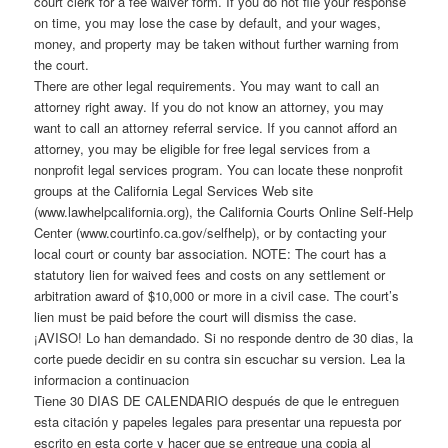
court clerk for a fee waiver form. If you do not file your response
on time, you may lose the case by default, and your wages,
money, and property may be taken without further warning from
the court.
There are other legal requirements. You may want to call an
attorney right away. If you do not know an attorney, you may
want to call an attorney referral service. If you cannot afford an
attorney, you may be eligible for free legal services from a
nonprofit legal services program. You can locate these nonprofit
groups at the California Legal Services Web site
(www.lawhelpcalifornia.org), the California Courts Online Self-Help
Center (www.courtinfo.ca.gov/selfhelp), or by contacting your
local court or county bar association. NOTE: The court has a
statutory lien for waived fees and costs on any settlement or
arbitration award of $10,000 or more in a civil case. The court’s
lien must be paid before the court will dismiss the case.
¡AVISO! Lo han demandado. Si no responde dentro de 30 dias, la
corte puede decidir en su contra sin escuchar su version. Lea la
informacion a continuacion
Tiene 30 DIAS DE CALENDARIO después de que le entreguen
esta citación y papeles legales para presentar una repuesta por
escrito en esta corte y hacer que se entreque una copia al