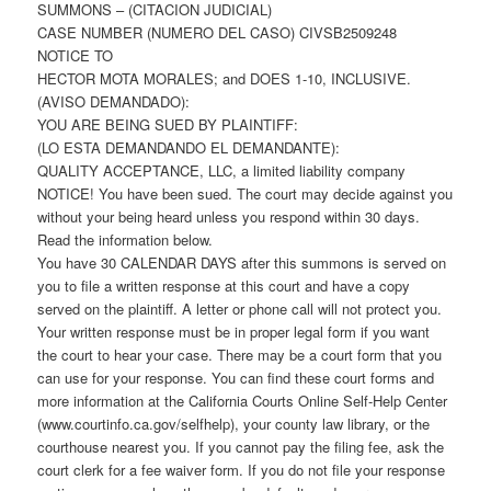
SUMMONS – (CITACION JUDICIAL)
CASE NUMBER (NUMERO DEL CASO) CIVSB2509248
NOTICE TO
HECTOR MOTA MORALES; and DOES 1-10, INCLUSIVE.
(AVISO DEMANDADO):
YOU ARE BEING SUED BY PLAINTIFF:
(LO ESTA DEMANDANDO EL DEMANDANTE):
QUALITY ACCEPTANCE, LLC, a limited liability company
NOTICE! You have been sued. The court may decide against you
without your being heard unless you respond within 30 days.
Read the information below.
You have 30 CALENDAR DAYS after this summons is served on
you to file a written response at this court and have a copy
served on the plaintiff. A letter or phone call will not protect you.
Your written response must be in proper legal form if you want
the court to hear your case. There may be a court form that you
can use for your response. You can find these court forms and
more information at the California Courts Online Self-Help Center
(www.courtinfo.ca.gov/selfhelp), your county law library, or the
courthouse nearest you. If you cannot pay the filing fee, ask the
court clerk for a fee waiver form. If you do not file your response