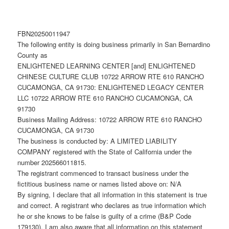
FBN20250011947
The following entity is doing business primarily in San Bernardino
County as
ENLIGHTENED LEARNING CENTER [and] ENLIGHTENED
CHINESE CULTURE CLUB 10722 ARROW RTE 610 RANCHO
CUCAMONGA, CA 91730: ENLIGHTENED LEGACY CENTER
LLC 10722 ARROW RTE 610 RANCHO CUCAMONGA, CA
91730
Business Mailing Address: 10722 ARROW RTE 610 RANCHO
CUCAMONGA, CA 91730
The business is conducted by: A LIMITED LIABILITY
COMPANY registered with the State of California under the
number 202566011815.
The registrant commenced to transact business under the
fictitious business name or names listed above on: N/A
By signing, I declare that all information in this statement is true
and correct. A registrant who declares as true information which
he or she knows to be false is guilty of a crime (B&P Code
179130). I am also aware that all information on this statement