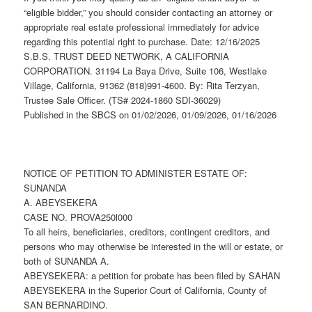
“eligible bidder,” you should consider contacting an attorney or
appropriate real estate professional immediately for advice
regarding this potential right to purchase. Date: 12/16/2025
S.B.S. TRUST DEED NETWORK, A CALIFORNIA
CORPORATION. 31194 La Baya Drive, Suite 106, Westlake
Village, California, 91362 (818)991-4600. By: Rita Terzyan,
Trustee Sale Officer. (TS# 2024-1860 SDI-36029)
Published in the SBCS on 01/02/2026, 01/09/2026, 01/16/2026
NOTICE OF PETITION TO ADMINISTER ESTATE OF:
SUNANDA
A. ABEYSEKERA
CASE NO. PROVA250l000
To all heirs, beneficiaries, creditors, contingent creditors, and
persons who may otherwise be interested in the will or estate, or
both of SUNANDA A.
ABEYSEKERA: a petition for probate has been filed by SAHAN
ABEYSEKERA in the Superior Court of California, County of
SAN BERNARDINO.