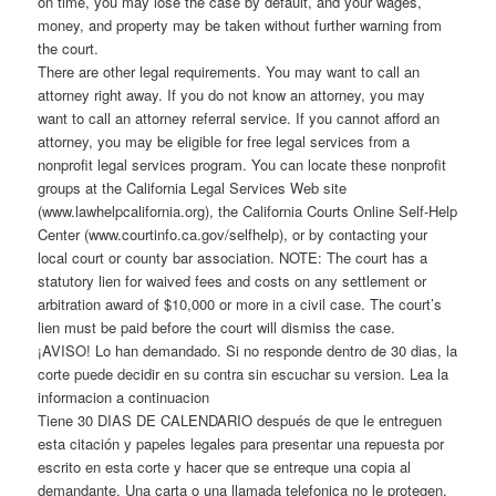
on time, you may lose the case by default, and your wages,
money, and property may be taken without further warning from
the court.
There are other legal requirements. You may want to call an
attorney right away. If you do not know an attorney, you may
want to call an attorney referral service. If you cannot afford an
attorney, you may be eligible for free legal services from a
nonprofit legal services program. You can locate these nonprofit
groups at the California Legal Services Web site
(www.lawhelpcalifornia.org), the California Courts Online Self-Help
Center (www.courtinfo.ca.gov/selfhelp), or by contacting your
local court or county bar association. NOTE: The court has a
statutory lien for waived fees and costs on any settlement or
arbitration award of $10,000 or more in a civil case. The court’s
lien must be paid before the court will dismiss the case.
¡AVISO! Lo han demandado. Si no responde dentro de 30 dias, la
corte puede decidir en su contra sin escuchar su version. Lea la
informacion a continuacion
Tiene 30 DIAS DE CALENDARIO después de que le entreguen
esta citación y papeles legales para presentar una repuesta por
escrito en esta corte y hacer que se entreque una copia al
demandante. Una carta o una llamada telefonica no le protegen.