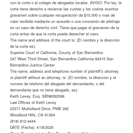
con la corte o el colegio de abogados locales. AVISO: Por ley, la
corte tiene derecho a reclamar las cuotas y los costos exentos
gravamen sobre cualquier recuperación da $10,000 o mas de
vaior recibida mediante un aceurdo o una concesión de arbitraje
en un caso de derecho civil. Tiene que pagar el gravamen de la
corta antes de que la corta pueda desechar el caso.
The name and address of the court is: (El nombre y la direccion
de la corte es):
Superior Court of California, County of San Bernardino
247 West Third Street, San Bernardino California 92415 San
Bernardino Justice Center
The name, address and telephone number of plaintiff’s attorney,
or plaintiff without an attorney, is: (El nombre, la direccion y el
numero de telefono del abogado del demandante, o del
demendante que no tiene abogado, es):
Keith Levey, Esq. SBN#262598
Law Offices of Keith Levey
23371 Mulholland Drive, PMB 392
Woodland Hills, CA 91364
(818) 812-4444
DATE (Fecha): 4/18/2025