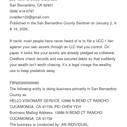
San Bernardino, CA 92401
(909) 414-0797
mralden123@gmail.com
Published in the San Bernardino County Sentinel on January 2, 9
& 16, 2026.
A tactic most people have never heard of is to file a UCC-1 lien
against your own assets through an LLC that you control. On
paper, it looks like your assets are already pledged as collateral.
Creditors check records and see secured debts so that suddenly
your wealth isn’t worth chasing. It’s a legal mirage the wealthy
use to keep predators away.
FBN20260000060
The following entity is doing business primarily in San Bernardino
County as
HELLO VISIONARY SERVICE 12686 N BEND CT RANCHO
CUCAMONGA, CA 91739: PEI CHEN YEH
Business Mailing Address: 12686 N BEND CT RANCHO
CUCAMONGA, CA 91739
The business is conducted by: AN INDIVIDUAL.