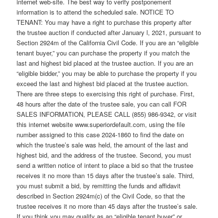
internet web-site. The best way to verify postponement
information is to attend the scheduled sale. NOTICE TO
TENANT: You may have a right to purchase this property after
the trustee auction if conducted after January l, 2021, pursuant to
Section 2924m of the California Civil Code. If you are an “eligible
tenant buyer,” you can purchase the property if you match the
last and highest bid placed at the trustee auction. If you are an
“eligible bidder,” you may be able to purchase the property if you
exceed the last and highest bid placed at the trustee auction.
There are three steps to exercising this right of purchase. First,
48 hours after the date of the trustee sale, you can call FOR
SALES INFORMATION, PLEASE CALL (855) 986-9342, or visit
this internet website www.superiordefault.com, using the file
number assigned to this case 2024-1860 to find the date on
which the trustee’s sale was held, the amount of the last and
highest bid, and the address of the trustee. Second, you must
send a written notice of intent to place a bid so that the trustee
receives it no more than 15 days after the trustee’s sale. Third,
you must submit a bid, by remitting the funds and affidavit
described in Section 2924m(c) of the Civil Code, so that the
trustee receives it no more than 45 days after the trustee’s sale.
If you think you may qualify as an “eligible tenant buyer” or