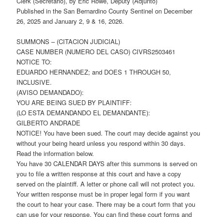
Clerk (Secretario), by Eric Rowe, Deputy (Adjunto)
Published in the San Bernardino County Sentinel on December
26, 2025 and January 2, 9 & 16, 2026.
SUMMONS – (CITACION JUDICIAL)
CASE NUMBER (NUMERO DEL CASO) CIVRS2503461
NOTICE TO:
EDUARDO HERNANDEZ; and DOES 1 THROUGH 50,
INCLUSIVE.
(AVISO DEMANDADO):
YOU ARE BEING SUED BY PLAINTIFF:
(LO ESTA DEMANDANDO EL DEMANDANTE):
GILBERTO ANDRADE
NOTICE! You have been sued. The court may decide against you
without your being heard unless you respond within 30 days.
Read the information below.
You have 30 CALENDAR DAYS after this summons is served on
you to file a written response at this court and have a copy
served on the plaintiff. A letter or phone call will not protect you.
Your written response must be in proper legal form if you want
the court to hear your case. There may be a court form that you
can use for your response. You can find these court forms and