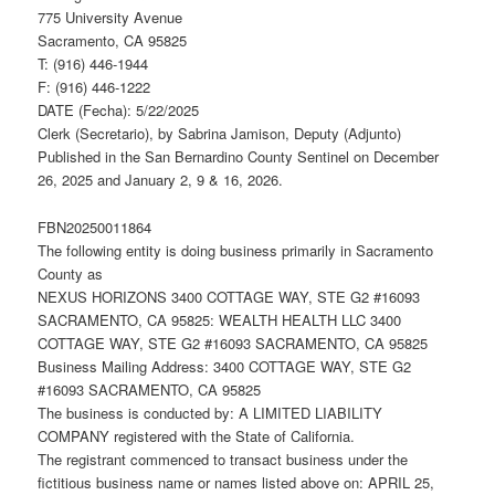
775 University Avenue
Sacramento, CA 95825
T: (916) 446-1944
F: (916) 446-1222
DATE (Fecha): 5/22/2025
Clerk (Secretario), by Sabrina Jamison, Deputy (Adjunto)
Published in the San Bernardino County Sentinel on December
26, 2025 and January 2, 9 & 16, 2026.
FBN20250011864
The following entity is doing business primarily in Sacramento
County as
NEXUS HORIZONS 3400 COTTAGE WAY, STE G2 #16093
SACRAMENTO, CA 95825: WEALTH HEALTH LLC 3400
COTTAGE WAY, STE G2 #16093 SACRAMENTO, CA 95825
Business Mailing Address: 3400 COTTAGE WAY, STE G2
#16093 SACRAMENTO, CA 95825
The business is conducted by: A LIMITED LIABILITY
COMPANY registered with the State of California.
The registrant commenced to transact business under the
fictitious business name or names listed above on: APRIL 25,