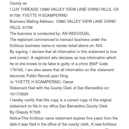
County as
I LUV THREADS 13980 VALLEY VIEW LANE CHINO HILLS, CA
91709: YVETTE H SCAMPERINO
Business Mailing Address: 13980 VALLEY VIEW LANE CHINO
HILLS, 91709
The business is conducted by: AN INDIVIDUAL.
The registrant commenced to transact business under the
fictitious business name or names listed above on: N/A.
By signing, I declare that all information in this statement is true
and correct. A registrant who declares as true information which
he or she knows to be false is guilty of a crime (B&P Code
179130). I am also aware that all information on this statement
becomes Public Record upon filing.
/s/ YVETTE H SCAMPERINO, Owner
Statement filed with the County Clerk of San Bernardino on:
10/17/2025
I hereby certify that this copy is a correct copy of the original
statement on file in my office San Bernardino County Clerk
By:/Deputy K7326
Notice-This fictitious name statement expires five years from the
date it was filed in the office of the county clerk. A new fictitious