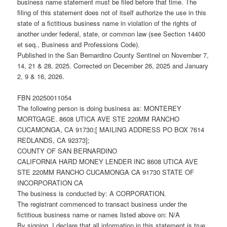
business name statement must be filed before that time. The
filing of this statement does not of itself authorize the use in this
state of a fictitious business name in violation of the rights of
another under federal, state, or common law (see Section 14400
et seq., Business and Professions Code).
Published in the San Bernardino County Sentinel on November 7,
14, 21 & 28, 2025. Corrected on December 26, 2025 and January
2, 9 & 16, 2026.
FBN 20250011054
The following person is doing business as: MONTEREY
MORTGAGE. 8608 UTICA AVE STE 220MM RANCHO
CUCAMONGA, CA 91730;[ MAILING ADDRESS PO BOX 7614
REDLANDS, CA 92373];
COUNTY OF SAN BERNARDINO
CALIFORNIA HARD MONEY LENDER INC 8608 UTICA AVE
STE 220MM RANCHO CUCAMONGA CA 91730 STATE OF
INCORPORATION CA
The business is conducted by: A CORPORATION.
The registrant commenced to transact business under the
fictitious business name or names listed above on: N/A
By signing, I declare that all information in this statement is true