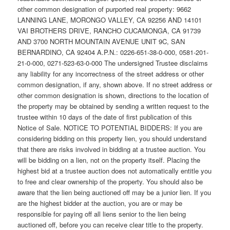
other common designation of purported real property: 9662
LANNING LANE, MORONGO VALLEY, CA 92256 AND 14101
VAI BROTHERS DRIVE, RANCHO CUCAMONGA, CA 91739
AND 3700 NORTH MOUNTAIN AVENUE UNIT 9C, SAN
BERNARDINO, CA 92404 A.P.N.: 0226-651-38-0-000, 0581-201-
21-0-000, 0271-523-63-0-000 The undersigned Trustee disclaims
any liability for any incorrectness of the street address or other
common designation, if any, shown above. If no street address or
other common designation is shown, directions to the location of
the property may be obtained by sending a written request to the
trustee within 10 days of the date of first publication of this
Notice of Sale. NOTICE TO POTENTIAL BIDDERS: If you are
considering bidding on this property lien, you should understand
that there are risks involved in bidding at a trustee auction. You
will be bidding on a lien, not on the property itself. Placing the
highest bid at a trustee auction does not automatically entitle you
to free and clear ownership of the property. You should also be
aware that the lien being auctioned off may be a junior lien. If you
are the highest bidder at the auction, you are or may be
responsible for paying off all liens senior to the lien being
auctioned off, before you can receive clear title to the property.