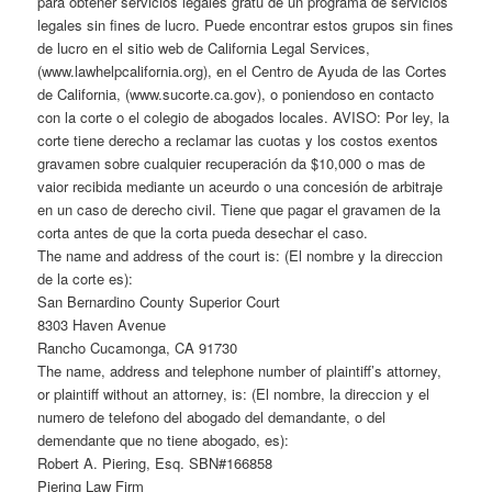
para obtener servicios legales gratu de un programa de servicios
legales sin fines de lucro. Puede encontrar estos grupos sin fines
de lucro en el sitio web de California Legal Services,
(www.lawhelpcalifornia.org), en el Centro de Ayuda de las Cortes
de California, (www.sucorte.ca.gov), o poniendoso en contacto
con la corte o el colegio de abogados locales. AVISO: Por ley, la
corte tiene derecho a reclamar las cuotas y los costos exentos
gravamen sobre cualquier recuperación da $10,000 o mas de
vaior recibida mediante un aceurdo o una concesión de arbitraje
en un caso de derecho civil. Tiene que pagar el gravamen de la
corta antes de que la corta pueda desechar el caso.
The name and address of the court is: (El nombre y la direccion
de la corte es):
San Bernardino County Superior Court
8303 Haven Avenue
Rancho Cucamonga, CA 91730
The name, address and telephone number of plaintiff’s attorney,
or plaintiff without an attorney, is: (El nombre, la direccion y el
numero de telefono del abogado del demandante, o del
demendante que no tiene abogado, es):
Robert A. Piering, Esq. SBN#166858
Piering Law Firm