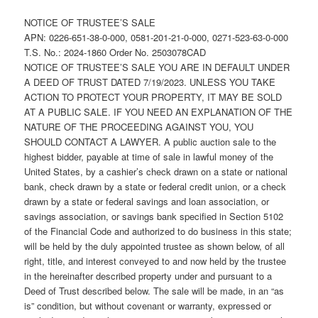
NOTICE OF TRUSTEE’S SALE
APN: 0226-651-38-0-000, 0581-201-21-0-000, 0271-523-63-0-000
T.S. No.: 2024-1860 Order No. 2503078CAD
NOTICE OF TRUSTEE’S SALE YOU ARE IN DEFAULT UNDER
A DEED OF TRUST DATED 7/19/2023. UNLESS YOU TAKE
ACTION TO PROTECT YOUR PROPERTY, IT MAY BE SOLD
AT A PUBLIC SALE. IF YOU NEED AN EXPLANATION OF THE
NATURE OF THE PROCEEDING AGAINST YOU, YOU
SHOULD CONTACT A LAWYER. A public auction sale to the
highest bidder, payable at time of sale in lawful money of the
United States, by a cashier’s check drawn on a state or national
bank, check drawn by a state or federal credit union, or a check
drawn by a state or federal savings and loan association, or
savings association, or savings bank specified in Section 5102
of the Financial Code and authorized to do business in this state;
will be held by the duly appointed trustee as shown below, of all
right, title, and interest conveyed to and now held by the trustee
in the hereinafter described property under and pursuant to a
Deed of Trust described below. The sale will be made, in an “as
is” condition, but without covenant or warranty, expressed or