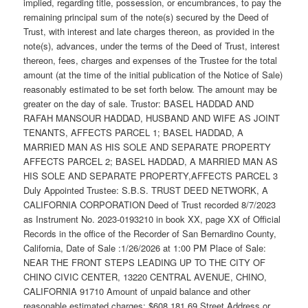
implied, regarding title, possession, or encumbrances, to pay the
remaining principal sum of the note(s) secured by the Deed of
Trust, with interest and late charges thereon, as provided in the
note(s), advances, under the terms of the Deed of Trust, interest
thereon, fees, charges and expenses of the Trustee for the total
amount (at the time of the initial publication of the Notice of Sale)
reasonably estimated to be set forth below. The amount may be
greater on the day of sale. Trustor: BASEL HADDAD AND
RAFAH MANSOUR HADDAD, HUSBAND AND WIFE AS JOINT
TENANTS, AFFECTS PARCEL 1; BASEL HADDAD, A
MARRIED MAN AS HIS SOLE AND SEPARATE PROPERTY
AFFECTS PARCEL 2; BASEL HADDAD, A MARRIED MAN AS
HIS SOLE AND SEPARATE PROPERTY,AFFECTS PARCEL 3
Duly Appointed Trustee: S.B.S. TRUST DEED NETWORK, A
CALIFORNIA CORPORATION Deed of Trust recorded 8/7/2023
as Instrument No. 2023-0193210 in book XX, page XX of Official
Records in the office of the Recorder of San Bernardino County,
California, Date of Sale :1/26/2026 at 1:00 PM Place of Sale:
NEAR THE FRONT STEPS LEADING UP TO THE CITY OF
CHINO CIVIC CENTER, 13220 CENTRAL AVENUE, CHINO,
CALIFORNIA 91710 Amount of unpaid balance and other
reasonable estimated charges: $608,181.69 Street Address or