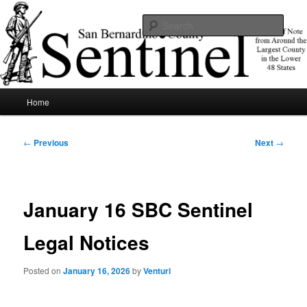
Skip
News of note from around the largest county in the lower 48 states.
to
Sear
primary
content
SBCSentinel
Main
Home
menu
Post
←
Previous
Next
→
navigation
January 16 SBC Sentinel
Legal Notices
Posted on
January 16, 2026
by
Venturi