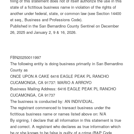
filing of this statement does not of itself authorize the use in this
state of a fictitious business name in violation of the rights of
another under federal, state, or common law (see Section 14400
et seq., Business and Professions Code).
Published in the San Bernardino County Sentinel on December
26, 2025 and January 2, 9 & 16, 2026.
FBN20250011997
The following entity is doing business primarily in San Bernardino
County as
ONCE UPON A CAKE 6416 EAGLE PEAK PL RANCHO
CUCAMONGA, CA 91737: MARIO A ARROYO
Business Mailing Address: 6416 EAGLE PEAK PL RANCHO
CUCAMONGA, CA 91737
The business is conducted by: AN INDIVIDUAL.
The registrant commenced to transact business under the
fictitious business name or names listed above on: N/A
By signing, I declare that all information in this statement is true
and correct. A registrant who declares as true information which
he or she knows to be false is guilty of a crime (B&P Code